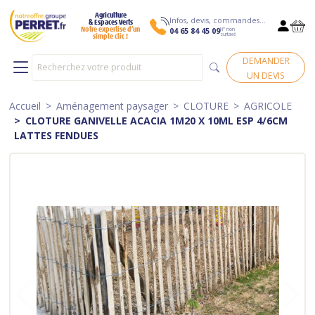
Agriculture
Infos, devis, commandes…
& Espaces Verts
N° non
Notre expertise d’un
04 65 84 45 09
surtaxé
simple clic !
DEMANDER
UN DEVIS
Accueil
Aménagement paysager
CLOTURE
AGRICOLE
CLOTURE GANIVELLE ACACIA 1M20 X 10ML ESP 4/6CM
LATTES FENDUES