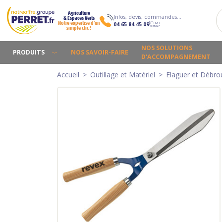
Agriculture
Infos, devis, commandes…
& Espaces Verts
N° non
Notre expertise d’un
04 65 84 45 09
surtaxé
simple clic !
NOS SOLUTIONS
PRODUITS
NOS SAVOIR-FAIRE
D'ACCOMPAGNEMENT
Accueil
Outillage et Matériel
Elaguer et Débrou