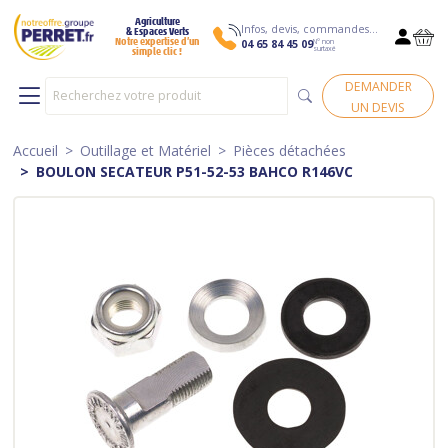
Agriculture
Infos, devis, commandes…
& Espaces Verts
N° non
Notre expertise d’un
04 65 84 45 09
surtaxé
simple clic !
DEMANDER
UN DEVIS
Accueil
Outillage et Matériel
Pièces détachées
BOULON SECATEUR P51-52-53 BAHCO R146VC