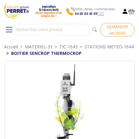
Agriculture
Infos, devis, commandes…
& Espaces Verts
N° non
Notre expertise d’un
04 65 84 45 09
surtaxé
simple clic !
DEMANDER
UN DEVIS
Accueil
MATERIEL-33
TIC-1643
STATIONS METEO-1644
BOITIER SENCROP THERMOCROP