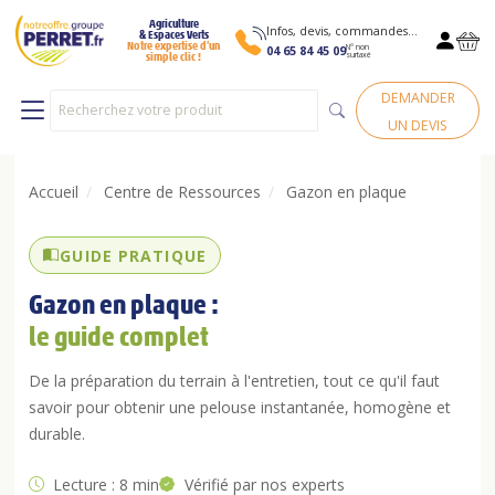
Agriculture
Infos, devis, commandes…
& Espaces Verts
Notre expertise d’un
N° non
04 65 84 45 09
surtaxé
simple clic !
DEMANDER
UN DEVIS
Accueil
/
Centre de Ressources
/
Gazon en plaque
GUIDE PRATIQUE
Gazon en plaque :
le guide complet
De la préparation du terrain à l'entretien, tout ce qu'il faut
savoir pour obtenir une pelouse instantanée, homogène et
durable.
Lecture : 8 min
Vérifié par nos experts