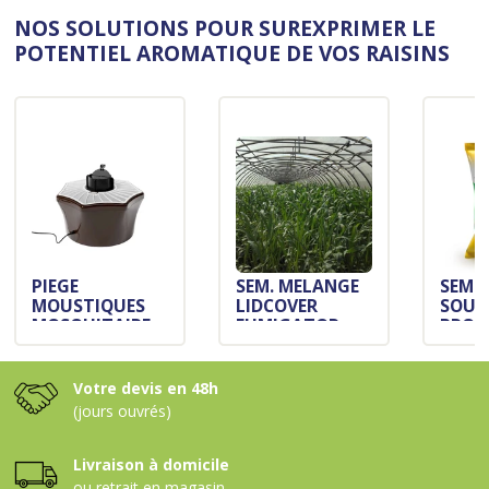
NOS SOLUTIONS POUR SUREXPRIMER LE
POTENTIEL AROMATIQUE DE VOS RAISINS
PIEGE
SEM. MELANGE
SEM.
MOUSTIQUES
LIDCOVER
SOUD
MOSQUITAIRE
FUMIGATOR
PROT
BIOGENTS
SAC10KG
SAC1
150M2
Votre devis en 48h
(jours ouvrés)
Livraison à domicile
ou retrait en magasin