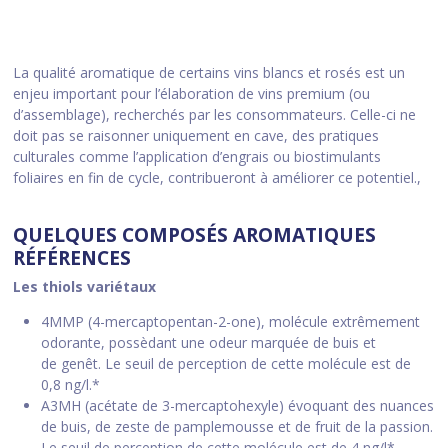
La qualité aromatique de certains vins blancs et rosés est un
enjeu important pour l’élaboration de vins premium (ou
d’assemblage), recherchés par les consommateurs. Celle-ci ne
doit pas se raisonner uniquement en cave, des pratiques
culturales comme l’application d’engrais ou biostimulants
foliaires en fin de cycle, contribueront à améliorer ce potentiel.,
QUELQUES COMPOSÉS AROMATIQUES
RÉFÉRENCES
Les thiols variétaux
4MMP (4-mercaptopentan-2-one), molécule extrêmement
odorante, possèdant une odeur marquée de buis et
de genêt. Le seuil de perception de cette molécule est de
0,8 ng/l.*
A3MH (acétate de 3-mercaptohexyle) évoquant des nuances
de buis, de zeste de pamplemousse et de fruit de la passion.
Le seuil de perception de cette molécule est de 4 ng/l*.