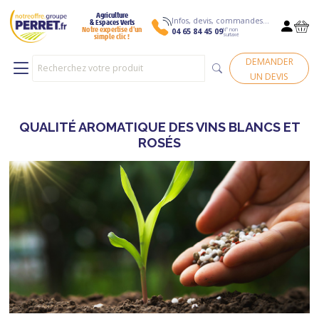
Agriculture
Infos, devis, commandes…
& Espaces Verts
N° non
Notre expertise d’un
04 65 84 45 09
surtaxé
simple clic !
DEMANDER
UN DEVIS
QUALITÉ AROMATIQUE DES VINS BLANCS ET
ROSÉS