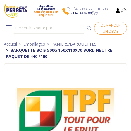
Agriculture
Infos, devis, commandes…
& Espaces Verts
N° non
Notre expertise d’un
04 65 84 45 09
surtaxé
simple clic !
DEMANDER
UN DEVIS
Accueil
Emballages
PANIERS/BARQUETTES
BARQUETTE BOIS 500G 150X110X70 BORD NEUTRE
PAQUET DE 440 /100