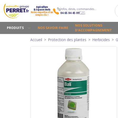
Agriculture
Infos, devis, commandes…
& Espaces Verts
N° non
Notre expertise d’un
04 65 84 45 09
surtaxé
simple clic !
NOS SOLUTIONS
PRODUITS
NOS SAVOIR-FAIRE
D'ACCOMPAGNEMENT
Accueil
Protection des plantes
Herbicides
G