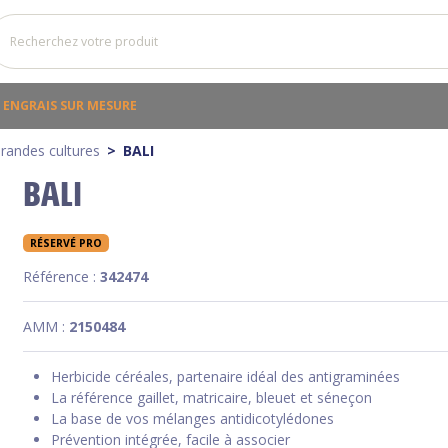
ENGRAIS SUR MESURE
randes cultures
BALI
BALI
RÉSERVÉ PRO
Référence :
342474
AMM :
2150484
Herbicide céréales, partenaire idéal des antigraminées
La référence gaillet, matricaire, bleuet et séneçon
La base de vos mélanges antidicotylédones
Prévention intégrée, facile à associer