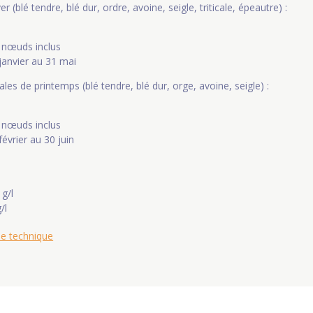
r (blé tendre, blé dur, ordre, avoine, seigle, triticale, épeautre) :
2 nœuds inclus
 janvier au 31 mai
les de printemps (blé tendre, blé dur, orge, avoine, seigle) :
2 nœuds inclus
février au 30 juin
 g/l
/l
he technique