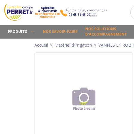
Agriculture
Infos, devis, commandes…
& Espaces Verts
N° non
Notre expertise d’un
04 65 84 45 09
surtaxé
simple clic !
NOS SOLUTIONS
PRODUITS
NOS SAVOIR-FAIRE
D'ACCOMPAGNEMENT
Accueil
Matériel d'irrigation
VANNES ET ROBI