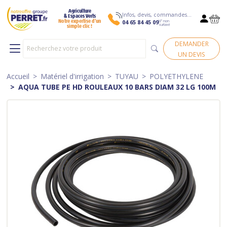
Agriculture
Infos, devis, commandes…
& Espaces Verts
N° non
Notre expertise d’un
04 65 84 45 09
surtaxé
simple clic !
DEMANDER
UN DEVIS
Accueil
Matériel d'irrigation
TUYAU
POLYETHYLENE
AQUA TUBE PE HD ROULEAUX 10 BARS DIAM 32 LG 100M