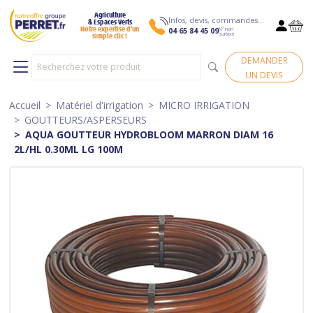
Agriculture
Infos, devis, commandes…
& Espaces Verts
N° non
Notre expertise d’un
04 65 84 45 09
surtaxé
simple clic !
DEMANDER
UN DEVIS
Accueil
Matériel d'irrigation
MICRO IRRIGATION
GOUTTEURS/ASPERSEURS
AQUA GOUTTEUR HYDROBLOOM MARRON DIAM 16
2L/HL 0.30ML LG 100M