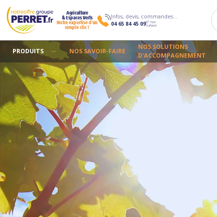
Agriculture
Infos, devis, commandes…
& Espaces Verts
N° non
Notre expertise d’un
04 65 84 45 09
surtaxé
simple clic !
NOS SOLUTIONS
PRODUITS
NOS SAVOIR-FAIRE
D'ACCOMPAGNEMENT