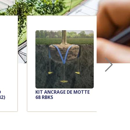
D
KIT ANCRAGE DE MOTTE
EBR
82)
68 RBKS
40C