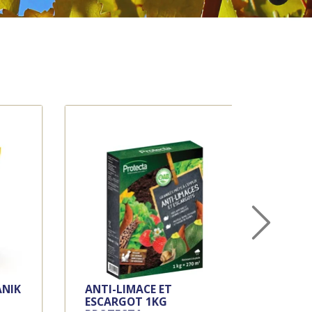
UTIL
ANIK
ANTI-LIMACE ET
INT
ESCARGOT 1KG