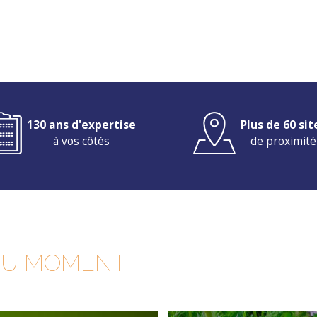
130 ans d'expertise
Plus de 60 sit
à vos côtés
de proximité
DU MOMENT