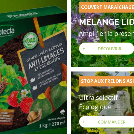
COUVERT MARAÎCHAG
MÉLANGE LI
Amplifier la prése
+
DÉCOUVRIR
STOP AUX FRELONS AS
Ultra sélectif
Ecologique
+
COMMANDER