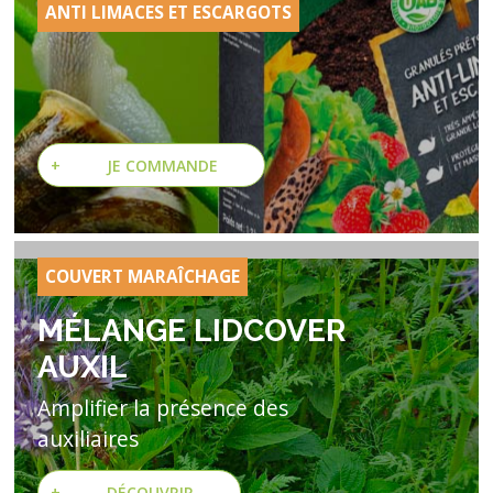
ANTI LIMACES ET ESCARGOTS
+
JE COMMANDE
COUVERT MARAÎCHAGE
MÉLANGE LIDCOVER
AUXIL
Amplifier la présence des
auxiliaires
+
DÉCOUVRIR