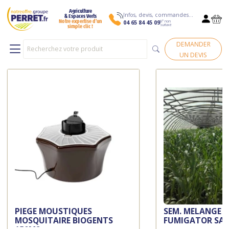
Agriculture
Infos, devis, commandes…
& Espaces Verts
N° non
Notre expertise d’un
04 65 84 45 09
surtaxé
simple clic !
DEMANDER
SÉLECTION DU MOMENT
UN DEVIS
PIEGE MOUSTIQUES
SEM. MELANGE 
MOSQUITAIRE BIOGENTS
FUMIGATOR SA