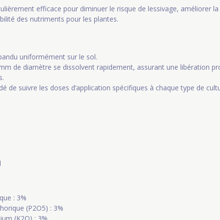
culièrement efficace pour diminuer le risque de lessivage, améliorer la
ilité des nutriments pour les plantes.
épandu uniformément sur le sol.
 mm de diamètre se dissolvent rapidement, assurant une libération pr
s.
é de suivre les doses d’application spécifiques à chaque type de cult
l
ique : 3%
horique (P2O5) : 3%
ium (K2O) : 3%