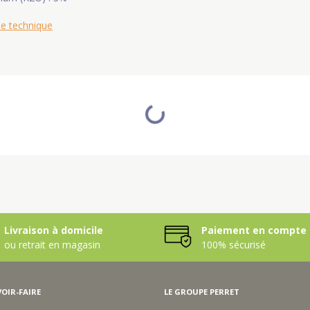
he technique
Livraison à domicile
Paiement en compte 
ou retrait en magasin
100% sécurisé
OIR-FAIRE
LE GROUPE PERRET