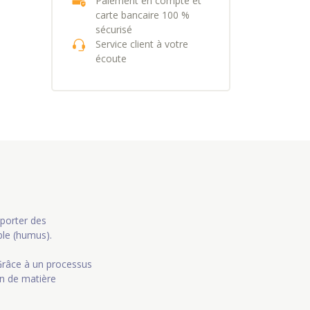
Paiement en compte et
carte bancaire 100 %
sécurisé
Service client à votre
écoute
pporter des
ble (humus).
 Grâce à un processus
n de matière