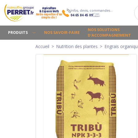
Agriculture
Infos, devis, commandes…
& Espaces Verts
N° non
Notre expertise d’un
04 65 84 45 09
surtaxé
simple clic !
NOS SOLUTIONS
PRODUITS
NOS SAVOIR-FAIRE
D'ACCOMPAGNEMENT
Accueil
Nutrition des plantes
Engrais organiq