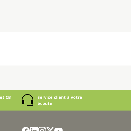
et CB
Service client à votre
écoute