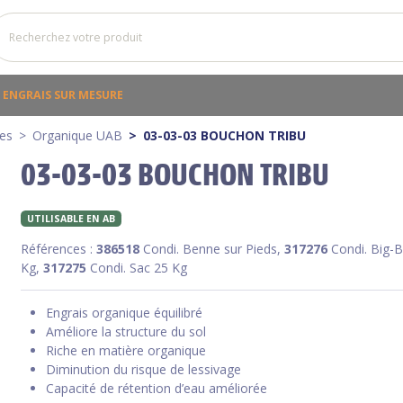
ENGRAIS SUR MESURE
ues
Organique UAB
03-03-03 BOUCHON TRIBU
03-03-03 BOUCHON TRIBU
UTILISABLE EN AB
Références :
386518
Condi. Benne sur Pieds,
317276
Condi. Big-
Kg,
317275
Condi. Sac 25 Kg
Engrais organique équilibré
Améliore la structure du sol
Riche en matière organique
Diminution du risque de lessivage
Capacité de rétention d’eau améliorée