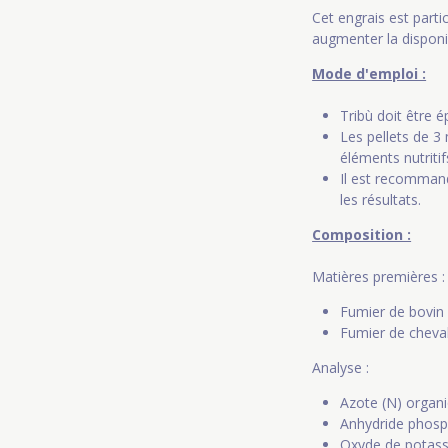
Cet engrais est parti
augmenter la disponib
Mode d'emploi :
Tribù doit être 
Les pellets de 3
éléments nutritif
Il est recommand
les résultats.
Composition :
Matières premières :
Fumier de bovin
Fumier de cheva
Analyse :
Azote (N) organ
Anhydride phosp
Oxyde de potass