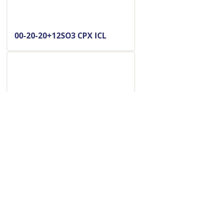
00-20-20+12SO3 CPX ICL
00-18-18+2MG+17SO3 PK
PLUS