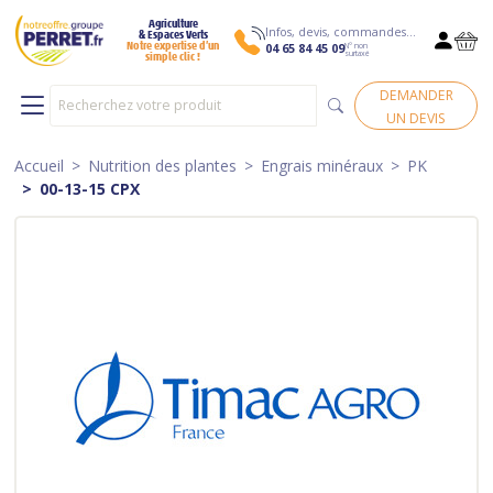
Agriculture
Infos, devis, commandes…
& Espaces Verts
N° non
Notre expertise d’un
04 65 84 45 09
surtaxé
simple clic !
DEMANDER
UN DEVIS
Accueil
Nutrition des plantes
Engrais minéraux
PK
00-13-15 CPX