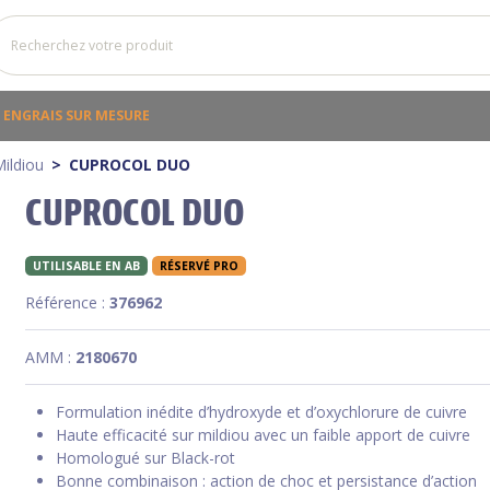
ENGRAIS SUR MESURE
ildiou
CUPROCOL DUO
CUPROCOL DUO
UTILISABLE EN AB
RÉSERVÉ PRO
Référence :
376962
AMM :
2180670
Formulation inédite d’hydroxyde et d’oxychlorure de cuivre
Haute efficacité sur mildiou avec un faible apport de cuivre
Homologué sur Black-rot
Bonne combinaison : action de choc et persistance d’action