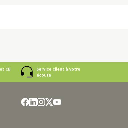
et CB
Service client à votre
écoute