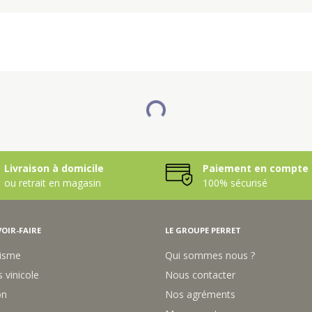
Livraison à domicile
Paiement en compte 
ou retrait en magasin
100% sécurisé
OIR-FAIRE
LE GROUPE PERRET
isme
Qui sommes nous ?
 vinicole
Nous contacter
on
Nos agréments
Mon compte