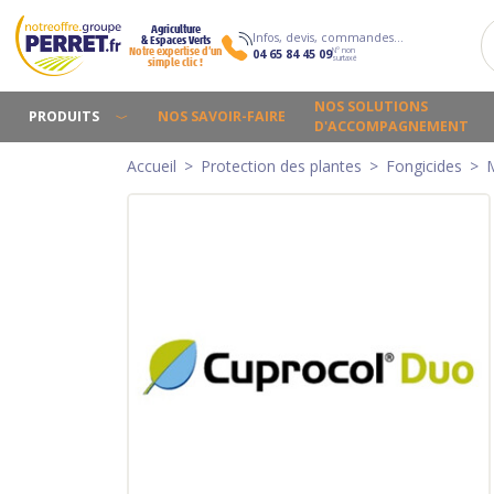
Agriculture
Infos, devis, commandes…
& Espaces Verts
N° non
Notre expertise d’un
04 65 84 45 09
surtaxé
simple clic !
NOS SOLUTIONS
PRODUITS
NOS SAVOIR-FAIRE
D'ACCOMPAGNEMENT
Accueil
Protection des plantes
Fongicides
M