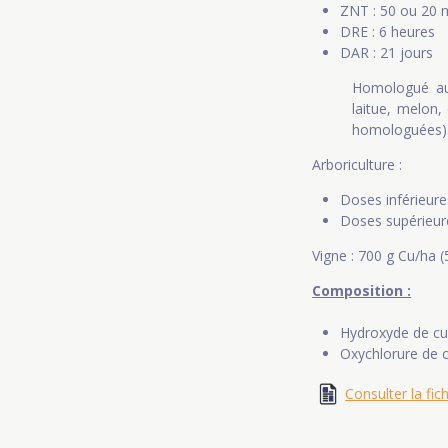
ZNT : 50 ou 20 
DRE : 6 heures
DAR : 21 jours
Homologué auss
laitue, melon,
homologuées)
Arboriculture :
Doses inférieure
Doses supérieure
Vigne : 700 g Cu/ha (
Composition :
Hydroxyde de cui
Oxychlorure de c
Consulter la fic