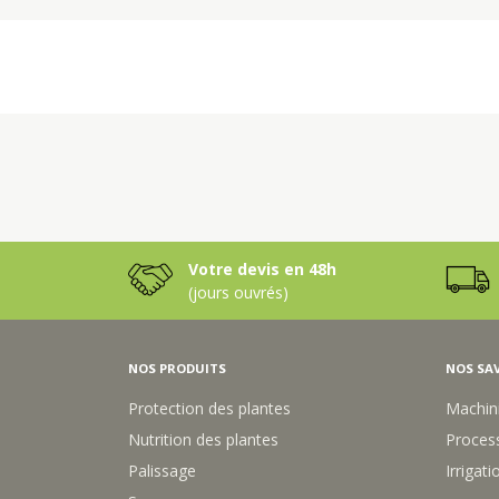
Votre devis en 48h
(jours ouvrés)
NOS PRODUITS
NOS SAV
Protection des plantes
Machin
Nutrition des plantes
Process
Palissage
Irrigati
Semences
Substrats - Terreaux