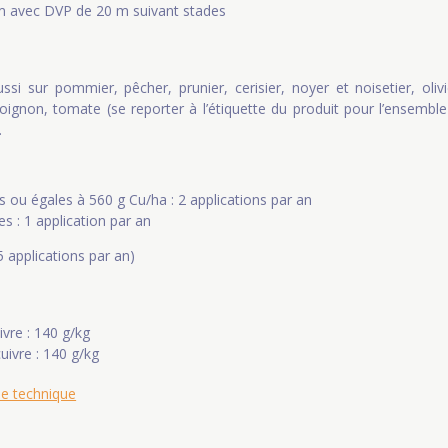
m avec DVP de 20 m suivant stades
i sur pommier, pêcher, prunier, cerisier, noyer et noisetier, oliv
 oignon, tomate (se reporter à l’étiquette du produit pour l’ensemble 
.
s ou égales à 560 g Cu/ha : 2 applications par an
s : 1 application par an
5 applications par an)
vre : 140 g/kg
uivre : 140 g/kg
he technique